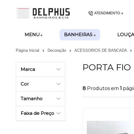
ATENDIMENTO
(48) 3437-62
BANHEIRAS
MENU
LOUÇA
(48)99989-8028
Página Inicial
Decoração
ACESSORIOS DE BANCADA
gerencia@delphusban
PORTA FIO
Marca
Cor
8
Produtos em
1
pági
Tamanho
Faixa de Preço