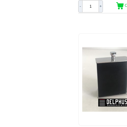
C
-
+