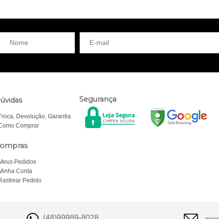
Segurança
úvidas
Troca, Devolução, Garantia
Como Comprar
ompras
Meus Pedidos
Minha Conta
Rastrear Pedido
(48)99989-8028
gere