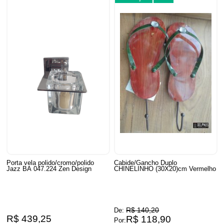
Porta vela polido/cromo/polido
Cabide/Gancho Duplo
Jazz BA 047.224 Zen Design
CHINELINHO (30X20)cm Vermelho
R$ 140,20
De:
R$ 439,25
R$ 118,90
Por: