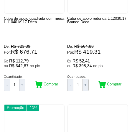
Cuba de apoio quadrada com mesa
Cuba de apoio redonda L.12030.17
L.11040.M.17 Deca
Branco Deca
R$ 723,39
R$ 564,88
De:
De:
R$ 676,71
R$ 419,31
Por:
Por:
R$ 112,79
R$ 52,41
6x
8x
R$ 642,87
R$ 398,34
ou
no pix
ou
no pix
Quantidade:
Quantidade:
Comprar
Comprar
-
+
-
+
Promoção
-10%