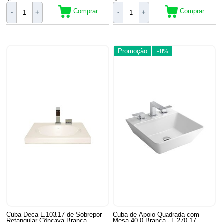
Comprar
Comprar
-
+
-
+
Promoção
-11%
Cuba Deca L.103.17 de Sobrepor
Cuba de Apoio Quadrada com
Retangular Côncava Branca
Mesa 40,0 Branca - L.270.17