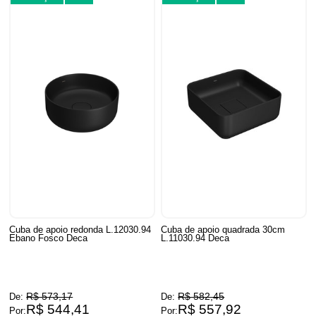
Cuba de apoio redonda L.12030.94
Cuba de apoio quadrada 30cm
Ebano Fosco Deca
L.11030.94 Deca
R$ 573,17
R$ 582,45
De:
De:
R$ 544,41
R$ 557,92
Por:
Por: