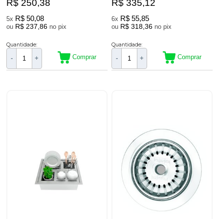
R$ 250,38
R$ 335,12
R$ 50,08
R$ 55,85
5x
6x
R$ 237,86
R$ 318,36
ou
no pix
ou
no pix
Quantidade:
Quantidade:
Comprar
Comprar
-
+
-
+