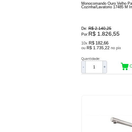
Monocomando Ouro Velho Pa
Cozinha/Lavatorio 17485 M I
R$ 2.140,25
De:
R$ 1.826,55
Por:
R$ 182,66
10x
R$ 1.735,22
ou
no pix
Quantidade:
C
-
+