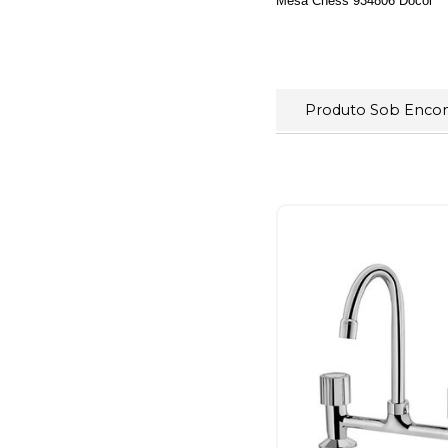
Mesa Chess 934806 Docol
Produto Sob Enc