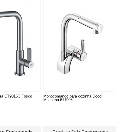
ea CT9016C Fosco
Monocomando para cozinha Docol
Massima 611906
Sob Encomenda
Produto Sob Encomenda