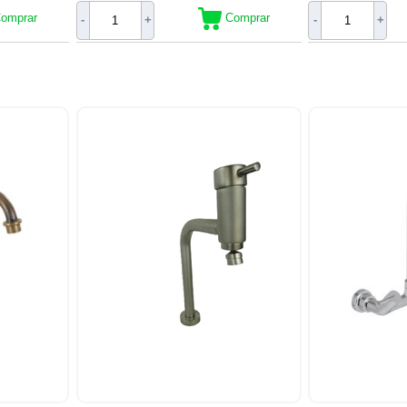
omprar
Comprar
-
+
-
+