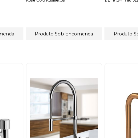
Rosê Gold Rubinettos
1/2" e 3/4" Trio 5
omenda
Produto Sob Encomenda
Produto 