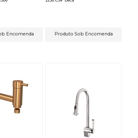
12506
1256.C34  Deca
Sob Encomenda
Produto Sob Encomenda