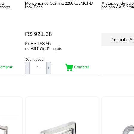
ra
Moncomando Cozinha 2256.C.LNK.INX
Misturador de par
mports
Inox Deca
cozinha AXIS cr
R$ 921,38
Produto 
R$ 153,56
6x
R$ 875,31
ou
no pix
Quantidade:
omprar
Comprar
-
+