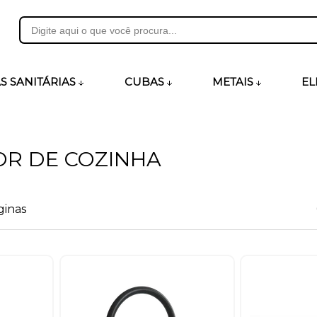
31
S SANITÁRIAS
CUBAS
METAIS
EL
heirosecia.com.br
R DE COZINHA
ginas