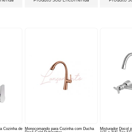
a Cozinha de
Monocomando para Cozinha com Ducha
Misturador Docol 