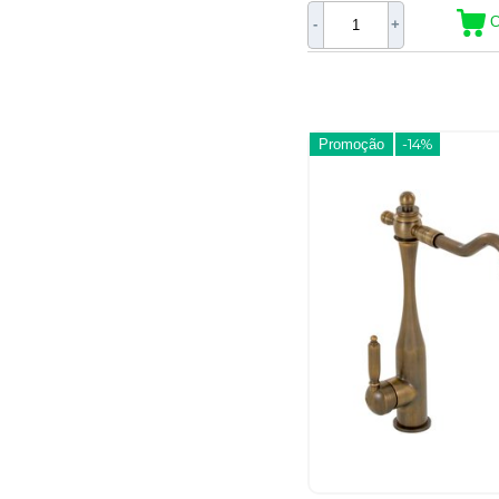
C
-
+
Promoção
-14%