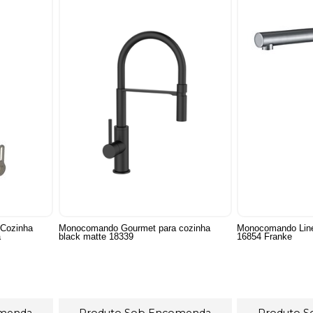
Cozinha
Monocomando Gourmet para cozinha
Monocomando Lin
a
black matte 18339
16854 Franke
omenda
Produto Sob Encomenda
Produto 