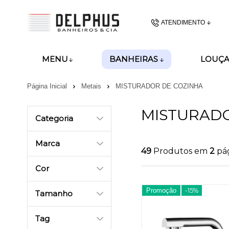
ATENDIMENTO
(48) 3437-62
BANHEIRAS
MENU
LOUÇA
(48)99989-8028
Página Inicial
Metais
MISTURADOR DE COZINHA
gerencia@delphusban
MISTURADO
Categoria
Marca
49
Produtos em
2
pá
Cor
Promoção
-15%
Tamanho
Tag