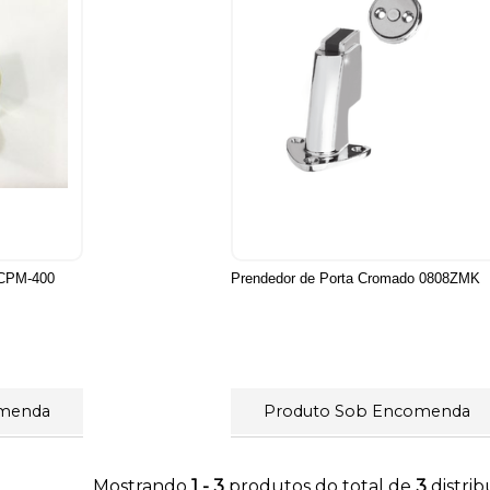
 CPM-400
Prendedor de Porta Cromado 0808ZMK
omenda
Produto Sob Encomenda
Mostrando
1 - 3
produtos do total de
3
distri