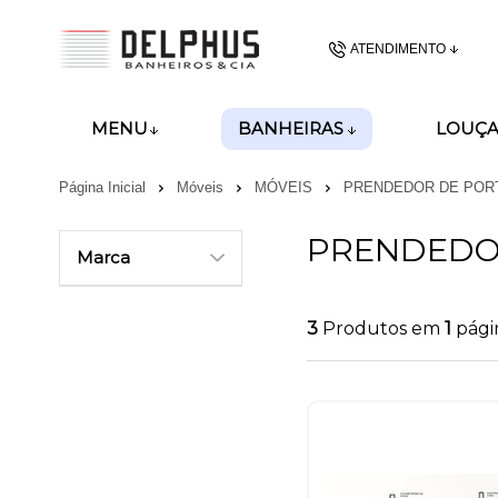
ATENDIMENTO
(48) 3437-62
BANHEIRAS
MENU
LOUÇA
(48)99989-8028
Página Inicial
Móveis
MÓVEIS
PRENDEDOR DE POR
gerencia@delphusban
PRENDEDO
Marca
3
Produtos em
1
pági