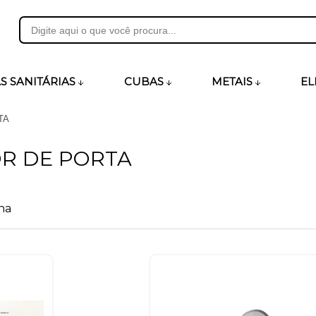
31
S SANITÁRIAS
CUBAS
METAIS
EL
TA
heirosecia.com.br
R DE PORTA
na