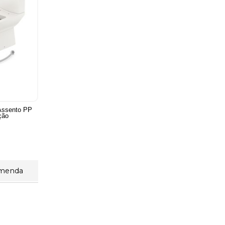
 Assento PP
ção
omenda