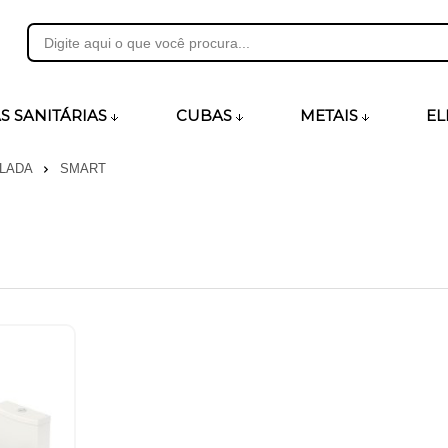
31
S SANITÁRIAS
CUBAS
METAIS
EL
PLADA
SMART
heirosecia.com.br