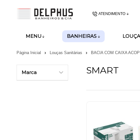
ATENDIMENTO
(48) 3437-62
BANHEIRAS
MENU
LOUÇA
(48)99989-8028
Página Inicial
Louças Sanitárias
BACIA COM CAIXA ACO
gerencia@delphusban
SMART
Marca