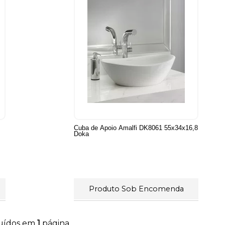
Cuba de Apoio Amalfi DK8061 55x34x16,8
Doka
Produto Sob Encomenda
buídos em
1
página