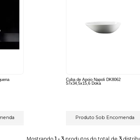
quena
Cuba de Apoio Napoli DK8062
57x34,5x15,6 Doka
omenda
Produto Sob Encomenda
Mostrando
1 - 3
produtos do total de
3
distri