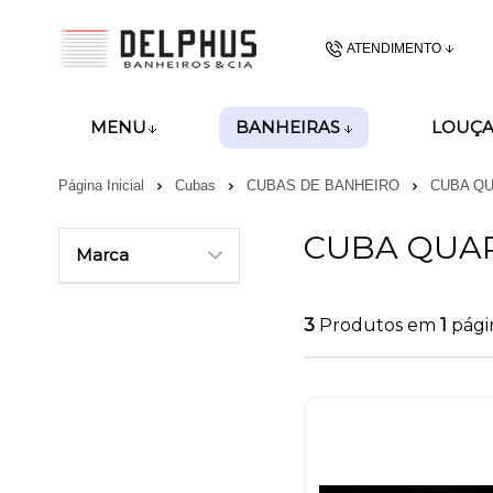
ATENDIMENTO
(48) 3437-62
BANHEIRAS
MENU
LOUÇA
(48)99989-8028
Página Inicial
Cubas
CUBAS DE BANHEIRO
CUBA Q
gerencia@delphusban
CUBA QUA
Marca
3
Produtos em
1
pági