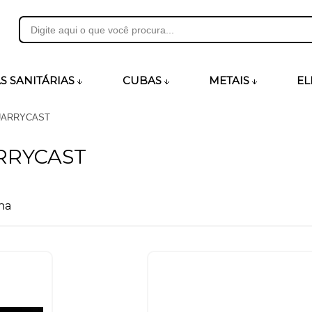
31
S SANITÁRIAS
CUBAS
METAIS
EL
UARRYCAST
heirosecia.com.br
RRYCAST
na