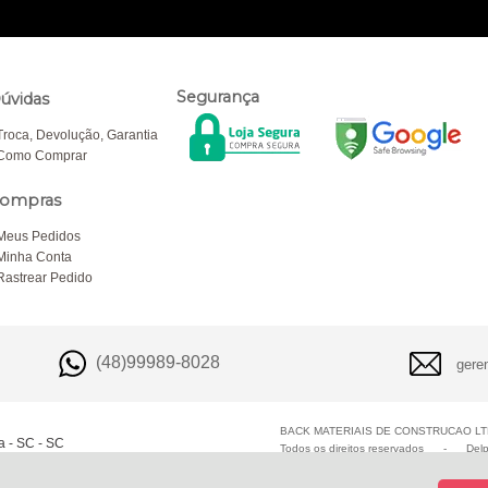
Segurança
úvidas
Troca, Devolução, Garantia
Como Comprar
ompras
Meus Pedidos
Minha Conta
Rastrear Pedido
(48)99989-8028
gere
BACK MATERIAIS DE CONSTRUCAO LTD
a - SC - SC
Todos os direitos reservados
-
Del