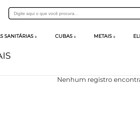
31
S SANITÁRIAS
CUBAS
METAIS
EL
IS
heirosecia.com.br
Nenhum registro encontr