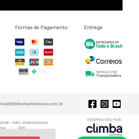
Formas de Pagamento
Entrega
ncia@delphusbanheirosecia.com.br
A ME - CNPJ: 00586355000104
phus
-
2026