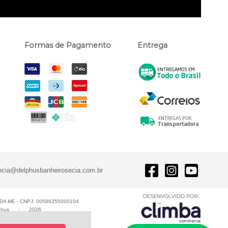
Formas de Pagamento
Entrega
ncia@delphusbanheirosecia.com.br
A ME - CNPJ: 00586355000104
phus
-
2026