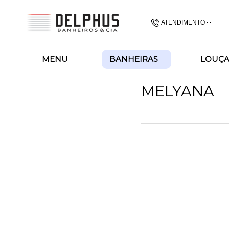
ATENDIMENTO
(48) 3437-62
BANHEIRAS
MENU
LOUÇA
(48)99989-8028
MELYANA
gerencia@delphusban