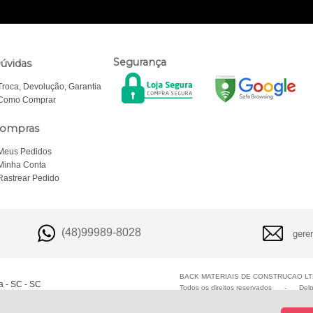
Segurança
úvidas
Troca, Devolução, Garantia
Como Comprar
ompras
Meus Pedidos
Minha Conta
Rastrear Pedido
(48)99989-8028
gere
BACK MATERIAIS DE CONSTRUCAO LTD
a - SC - SC
Todos os direitos reservados
-
Del