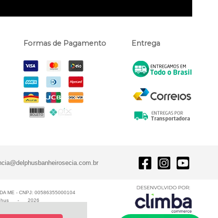
Formas de Pagamento
Entrega
ncia@delphusbanheirosecia.com.br
A ME - CNPJ: 00586355000104
phus
-
2026