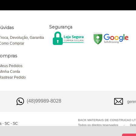
Segurança
úvidas
Troca, Devolução, Garantia
Como Comprar
ompras
Meus Pedidos
Minha Conta
Rastrear Pedido
(48)99989-8028
gere
BACK MATERIAIS DE CONSTRUCAO LTD
a - SC - SC
Todos os direitos reservados
-
Del