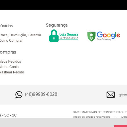
Segurança
úvidas
Troca, Devolução, Garantia
Como Comprar
ompras
Meus Pedidos
Minha Conta
Rastrear Pedido
(48)99989-8028
gere
BACK MATERIAIS DE CONSTRUCAO LTD
a - SC - SC
Todos os direitos reservados
-
Del