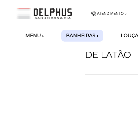
ATENDIMENTO
(48) 3437-62
BANHEIRAS
MENU
LOUÇA
(48)99989-8028
DE LATÃO
gerencia@delphusban