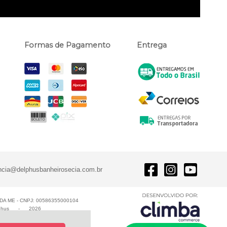
Formas de Pagamento
Entrega
ncia@delphusbanheirosecia.com.br
A ME - CNPJ: 00586355000104
phus
-
2026