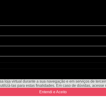
a loja virtual durante a sua navegação e em serviços de terceiro
e utilizá-las para estas finalidades. Em caso de dúvidas, acess
Entendi e Aceito