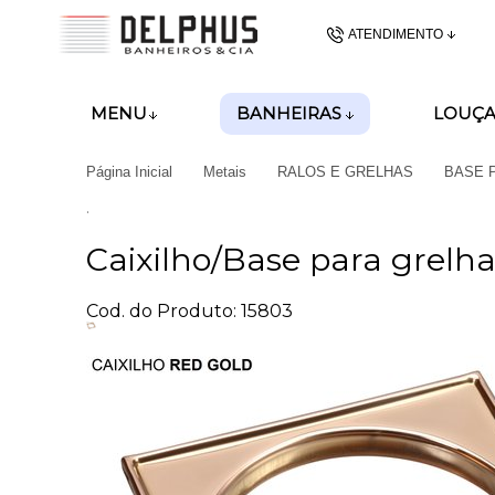
ATENDIMENTO
(48) 3437-62
BANHEIRAS
MENU
LOUÇA
(48)99989-8028
Página Inicial
Metais
RALOS E GRELHAS
BASE 
gerencia@delphusban
.
Caixilho/Base para grelh
Cod. do Produto: 15803