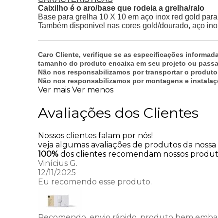
Caixilho é o aro/base que rodeia a grelha/ralo
Base para grelha 10 X 10 em aço inox red gold para
Também disponivel nas cores gold/dourado, aço inox p
Caro Cliente, verifique se as especificações inform
tamanho do produto encaixa em seu projeto ou passa p
Não nos responsabilizamos por transportar o produto
Não nos responsabilizamos por montagens e instalaç
Ver mais
Ver menos
Avaliações dos Clientes
Nossos clientes falam por nós!
veja algumas avaliações de produtos da nossa l
100%
dos clientes recomendam nossos produ
Vinícius G.
12/11/2025
Eu recomendo esse produto.
Recomendo, envio rápido, produto bem emba