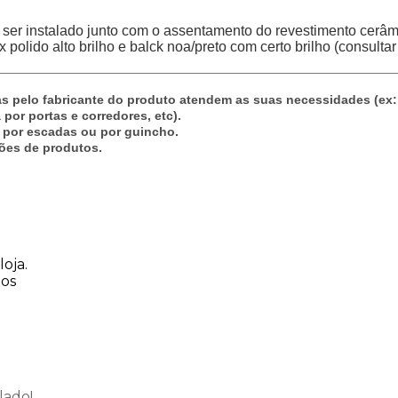
 ser instalado junto com o assentamento do revestimento cerâm
olido alto brilho e balck noa/preto com certo brilho (consultar
adas pelo fabricante do produto atendem as suas necessidades (e
or portas e corredores, etc).
 por escadas ou por guincho.
ões de produtos.
oja.
tos
lado!