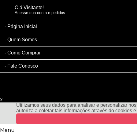
Olá Visitante!
Acesse sua conta e pedidos
Página Inicial
Quem Somos
Como Comprar
Fale Conosco
x
Filtre sua Pesquisa:
Utilizamos seus dados para analisar e personalizar noss
autoriza a coletar tais informações através do cookies 
Menu