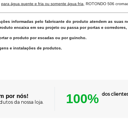
,
para água quente e fria ou somente água fria
, ROTONDO 506 crom
icações informadas pelo fabricante do produto atendem as suas 
duto encaixa em seu projeto ou passa por portas e corredores, 
rtar o produto por escadas ou por guincho.
ens e instalações de produtos.
100%
dos client
am por nós!
utos da nossa loja.