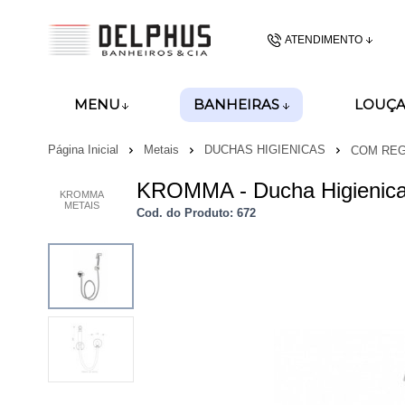
ATENDIMENTO
(48) 3437-62
BANHEIRAS
MENU
LOUÇA
(48)99989-8028
Página Inicial
Metais
DUCHAS HIGIENICAS
COM REG
gerencia@delphusban
KROMMA - Ducha Higienic
KROMMA
METAIS
Cod. do Produto: 672