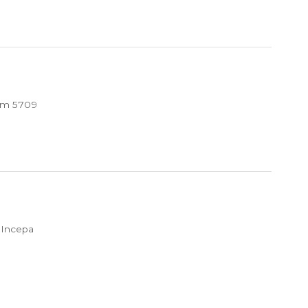
um 5709
 Incepa