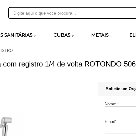
31
S SANITÁRIAS
CUBAS
METAIS
EL
ISTRO
heirosecia.com.br
a com registro 1/4 de volta ROTONDO 
Solicite um Orç
Nome
*
:
Email
*
: