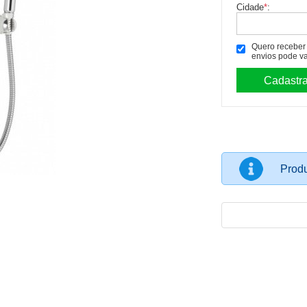
Cidade
*
:
Quero receber p
envios pode va
Prod