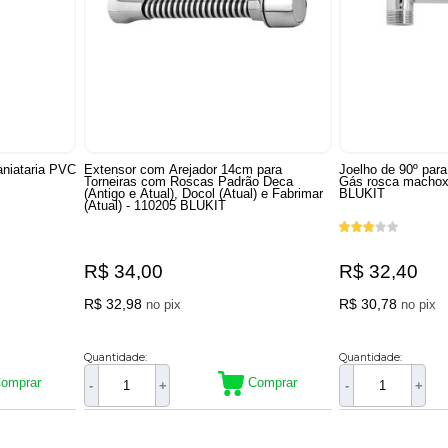
aniataria PVC
Extensor com Arejador 14cm para
Joelho de 90º para
Torneiras com Roscas Padrão Deca
Gás rosca machox
(Antigo e Atual), Docol (Atual) e Fabrimar
BLUKIT
(Atual) - 110205 BLUKIT
R$ 34,00
R$ 32,40
R$ 32,98
R$ 30,78
no pix
no pix
Quantidade:
Quantidade:
omprar
Comprar
-
+
-
+