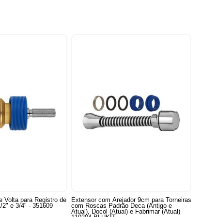
 Volta para Registro de
Extensor com Arejador 9cm para Torneiras
/2" e 3/4" - 351609
com Roscas Padrão Deca (Antigo e
Atual), Docol (Atual) e Fabrimar (Atual)