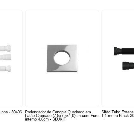
zinha - 30406
Prolongador de Canopla Quadrado em
Sifão Tubo Extens
Latão Cromado (7,5x7,5x1,0)cm com Furo
1,1 metro Black 30
interno 4,0cm - BLUKIT