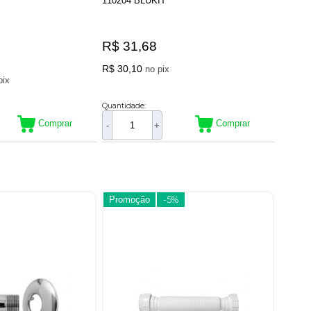
110204 BLUKIT
R$ 31,68
R$ 30,10
no pix
no pix
Quantidade:
Comprar
Comprar
-
+
Promoção
-5%