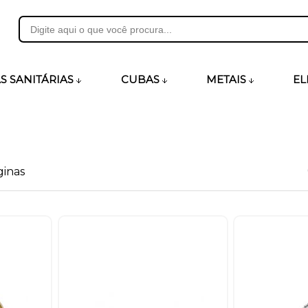
31
S SANITÁRIAS
CUBAS
METAIS
EL
heirosecia.com.br
ginas