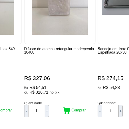
Inox 849
Difusor de aromas retangular madreperola
Bandeja em Inox 
18400
Espelhada 20x30
R$ 327,06
R$ 274,15
R$ 54,51
R$ 54,83
6x
5x
R$ 310,71
ou
no pix
Quantidade:
Quantidade:
omprar
Comprar
-
+
-
+