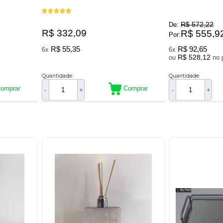
R$ 572,22
De:
R$ 332,09
R$ 555,9
Por:
R$ 55,35
R$ 92,65
6x
6x
R$ 528,12
ou
Quantidade:
Quantidade:
omprar
Comprar
-
+
-
+