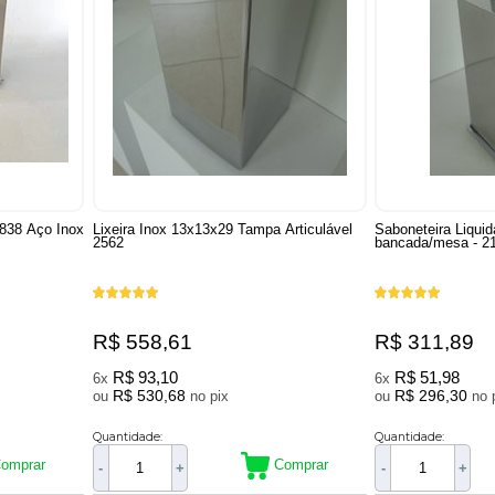
 838 Aço Inox
Lixeira Inox 13x13x29 Tampa Articulável
Saboneteira Liqui
2562
bancada/mesa - 21
R$ 558,61
R$ 311,89
R$ 93,10
R$ 51,98
6x
6x
R$ 530,68
R$ 296,30
ou
no pix
ou
Quantidade:
Quantidade:
omprar
Comprar
-
+
-
+