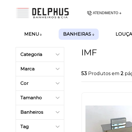
ATENDIMENTO
(48) 3437-62
BANHEIRAS
MENU
LOUÇA
(48)99989-8028
IMF
Categoria
gerencia@delphusban
Marca
53
Produtos em
2
pá
Cor
Tamanho
Banheiros
Tag