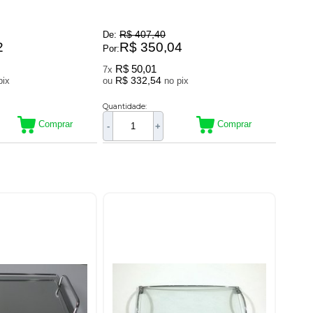
R$ 407,40
De:
2
R$ 350,04
Por:
R$ 50,01
7x
R$ 332,54
no pix
ou
no pix
Quantidade:
Comprar
Comprar
-
+