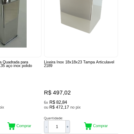
da Quadrada para
Lixeira Inox 18x18x23 Tampa Articulavel
35 aço inox polido
2189
R$ 497,02
R$ 82,84
6x
R$ 472,17
no pix
ou
no pix
Quantidade:
Comprar
Comprar
-
+