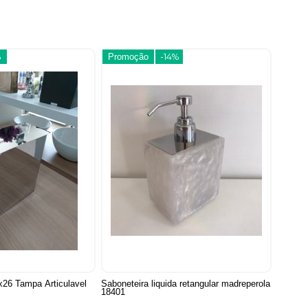
%
Promoção
-14%
x26 Tampa Articulavel
Saboneteira liquida retangular madreperola
18401