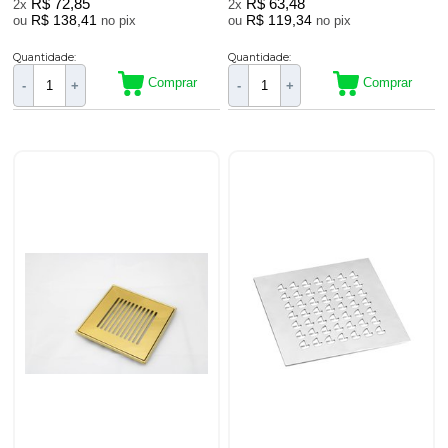
R$ 72,85
R$ 63,48
2x
2x
R$ 138,41
R$ 119,34
ou
no pix
ou
no pix
Quantidade:
Quantidade:
Comprar
Comprar
-
+
-
+