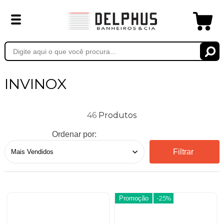
INVINOX
46
Ordenar por:
Filtrar
Promoção
-25%