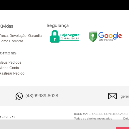
Segurança
úvidas
Troca, Devolução, Garantia
Como Comprar
ompras
Meus Pedidos
Minha Conta
Rastrear Pedido
(48)99989-8028
gere
BACK MATERIAIS DE CONSTRUCAO LTD
a - SC - SC
Todos os direitos reservados
-
Del