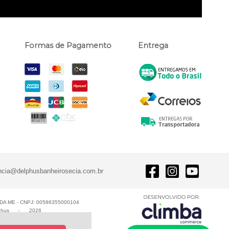
Formas de Pagamento
Entrega
ncia@delphusbanheirosecia.com.br
A ME - CNPJ: 00586355000104
phus
-
2026