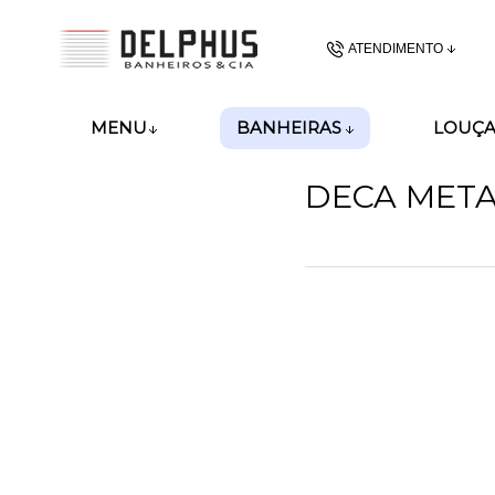
ATENDIMENTO
(48) 3437-62
BANHEIRAS
MENU
LOUÇA
(48)99989-8028
DECA META
gerencia@delphusban