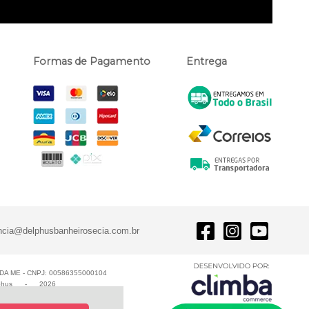
Formas de Pagamento
Entrega
ncia@delphusbanheirosecia.com.br
A ME - CNPJ: 00586355000104
phus
-
2026