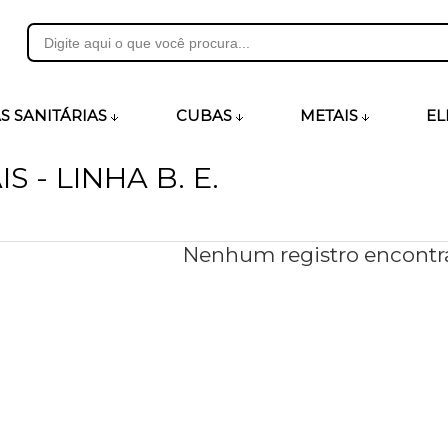
31
S SANITÁRIAS
CUBAS
METAIS
EL
 - LINHA B. E.
heirosecia.com.br
Nenhum registro encontr