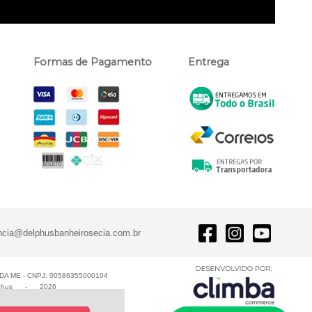
Formas de Pagamento
Entrega
ncia@delphusbanheirosecia.com.br
A ME - CNPJ: 00586355000104
phus
-
2026