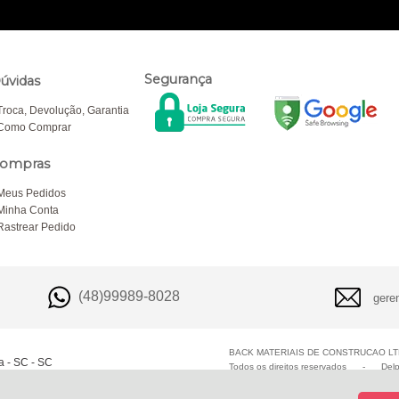
Segurança
úvidas
Troca, Devolução, Garantia
Como Comprar
ompras
Meus Pedidos
Minha Conta
Rastrear Pedido
(48)99989-8028
gere
BACK MATERIAIS DE CONSTRUCAO LTD
a - SC - SC
Todos os direitos reservados
-
Del