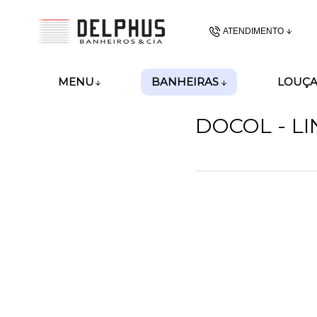
ATENDIMENTO
(48) 3437-62
BANHEIRAS
MENU
LOUÇA
(48)99989-8028
DOCOL - LI
gerencia@delphusban