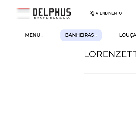
ATENDIMENTO
(48) 3437-62
BANHEIRAS
MENU
LOUÇA
(48)99989-8028
LORENZETT
gerencia@delphusban