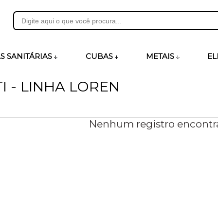
31
S SANITÁRIAS
CUBAS
METAIS
EL
I - LINHA LOREN
heirosecia.com.br
Nenhum registro encontr