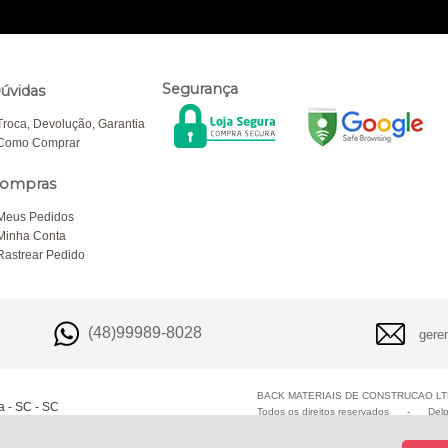
Segurança
úvidas
Troca, Devolução, Garantia
Como Comprar
ompras
Meus Pedidos
Minha Conta
Rastrear Pedido
(48)99989-8028
gere
BACK MATERIAIS DE CONSTRUCAO LTD
a - SC - SC
Todos os direitos reservados
-
Del