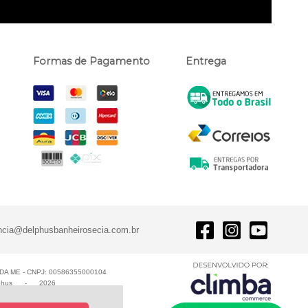
Formas de Pagamento
Entrega
ncia@delphusbanheirosecia.com.br
A ME - CNPJ: 00586355000104
phus
-
2026