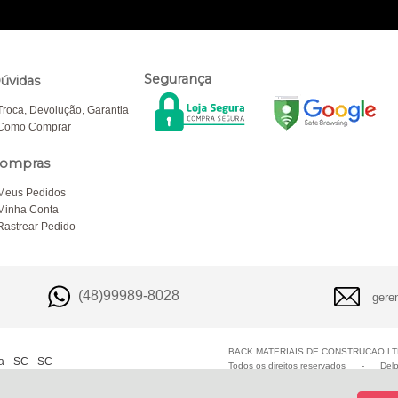
Segurança
úvidas
Troca, Devolução, Garantia
Como Comprar
ompras
Meus Pedidos
Minha Conta
Rastrear Pedido
(48)99989-8028
gere
BACK MATERIAIS DE CONSTRUCAO LTD
a - SC - SC
Todos os direitos reservados
-
Del