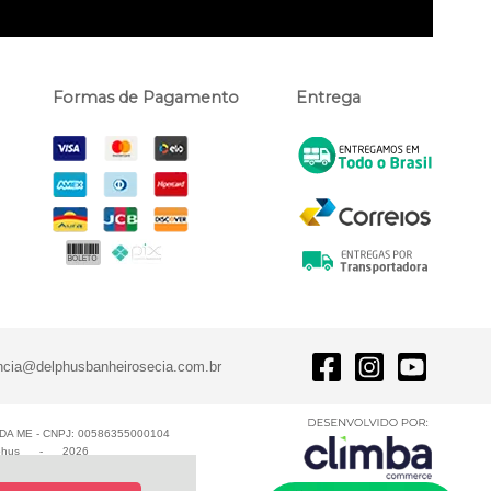
Formas de Pagamento
Entrega
ncia@delphusbanheirosecia.com.br
A ME - CNPJ: 00586355000104
phus
-
2026