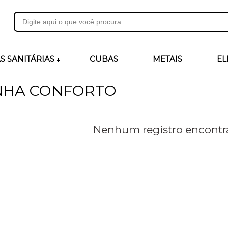
31
S SANITÁRIAS
CUBAS
METAIS
EL
INHA CONFORTO
heirosecia.com.br
Nenhum registro encontr