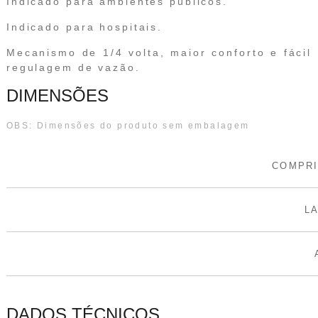
Indicado para ambientes públicos.
Indicado para hospitais.
Mecanismo de 1/4 volta, maior conforto e fácil
regulagem de vazão.
DIMENSÕES
OBS: Dimensões do produto sem embalagem
COMPR
L
DADOS TÉCNICOS