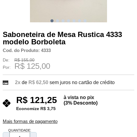
Saboneteira de Mesa Rustica 4333
modelo Borboleta
Cod. do Produto: 4333
De:
R$ 155,00
R$ 125,00
Por:
2x
de
R$ 62,50
sem juros no cartão de crédito
à vista no pix
R$ 121,25
(3% Desconto)
Economize R$ 3,75
Mais formas de pagamento
QUANTIDADE: