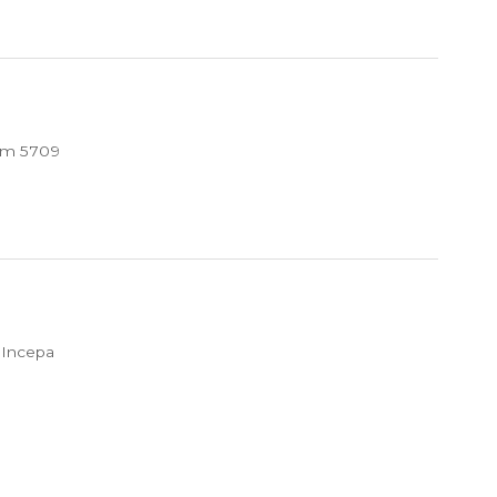
um 5709
 Incepa