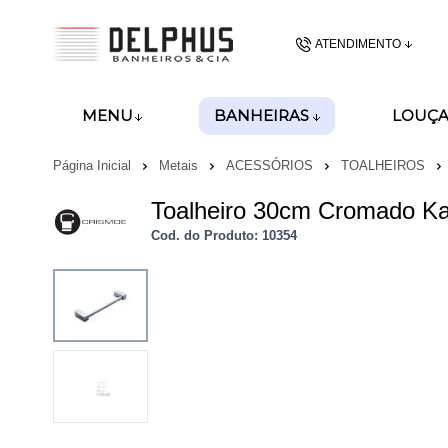
ATENDIMENTO
(48) 3437-62
BANHEIRAS
MENU
LOUÇA
(48)99989-8028
Página Inicial
Metais
ACESSÓRIOS
TOALHEIROS
gerencia@delphusban
Toalheiro 30cm Cromado K
Cod. do Produto: 10354