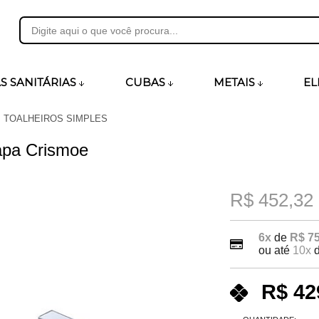
31
S SANITÁRIAS
CUBAS
METAIS
EL
TOALHEIROS SIMPLES
heirosecia.com.br
apa Crismoe
R$ 452,32
6x
de
R$ 75
ou até
10x
R$ 42